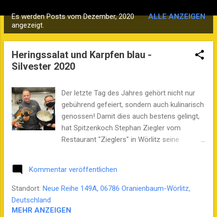
Es werden Posts vom Dezember, 2020
ALLE ANZEIGEN
P
angezeigt.
o
s
Heringssalat und Karpfen blau -
t
Silvester 2020
s
Der letzte Tag des Jahres gehört nicht nur
gebührend gefeiert, sondern auch kulinarisch
genossen! Damit dies auch bestens gelingt,
hat Spitzenkoch Stephan Ziegler vom
Restaurant "Zieglers" in Wörlitz seine
Rezepte und Tipps für Heringssalat und
„Karpfen blau“ herausgesucht. Bei der
Kommentar veröffentlichen
Zubereitung helfen ihm - mehr oder weniger
geschickt - Schauspieler Hans-Jürgen
Standort:
Neue Reihe 149A, 06786 Oranienbaum-Wörlitz,
Müller-Hohensee und Podcaster Stefan B.
Deutschland
Westphal. In dieser Jahresabschluss-
MEHR ANZEIGEN