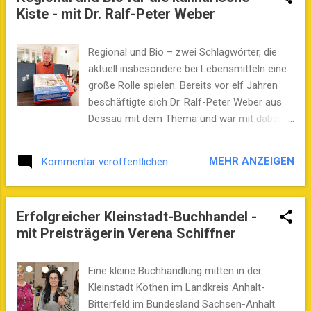
Kiste - mit Dr. Ralf-Peter Weber
Podcast wünscht beste Unterhaltung, guten
Appetit und fröhliche Weihnachten.
Regional und Bio – zwei Schlagwörter, die
aktuell insbesondere bei Lebensmitteln eine
große Rolle spielen. Bereits vor elf Jahren
beschäftigte sich Dr. Ralf-Peter Weber aus
Dessau mit dem Thema und war mit dabei
als die Regionalmarke Mittelelbe gegründet
wurde. Dem Verein sitzt er heute vor und das
MEHR ANZEIGEN
Kommentar veröffentlichen
Portfolio besteht bereits aus über 300
Produkten. Bei der Gründung gehörte
#moderndenken schon dazu. Im Sachsen-
Erfolgreicher Kleinstadt-Buchhandel -
Anhalt Podcast unterhält sich Ralf-Peter
mit Preisträgerin Verena Schiffner
Weber mit Podcast-Host Stefan B. Westphal
über die Bedeutung regionaler Produkte.
Ebenso werden die „Kulinarischen Sterne
Eine kleine Buchhandlung mitten in der
Sachsen-Anhalt“ eine Rolle spielen, denn
Kleinstadt Köthen im Landkreis Anhalt-
Weber steckt als Staatssekretär im
Bitterfeld im Bundesland Sachsen-Anhalt.