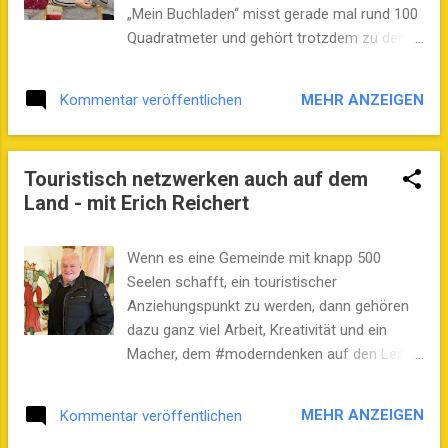
Ministerium für Umwelt, Landwirtschaft und
„Mein Buchladen“ misst gerade mal rund 100
Energie mitten im Thema.
Quadratmeter und gehört trotzdem zu den
Top-Buchhandlungen in Deutschland.
Inhaberin Verena Schiffner hat den
MEHR ANZEIGEN
Kommentar veröffentlichen
Deutschen Buchhandlungspreis 2020
erhalten. Das gelingt nicht ohne
#moderndenken. Die Geschäftsfrau
Touristisch netzwerken auch auf dem
engagiert sich nebenher auch in der
Land - mit Erich Reichert
Werbegemeinschaft und setzt sich für die
Leseförderung ein. Verena Schiffner plaudert
im Sachsen-Anhalt Podcast auch aus dem
Wenn es eine Gemeinde mit knapp 500
Nähkästchen einer Buchhändlerin, spricht
Seelen schafft, ein touristischer
über Kundenwünsche, Serviceorientierung
Anziehungspunkt zu werden, dann gehören
und wie viele der Bücher, sie tatsächlich
dazu ganz viel Arbeit, Kreativität und ein
selbst gelesen hat. Im Foto: Buchhändlerin
Macher, dem #moderndenken auf den Leib
Verena Schiffner (Mitte) mit ihren
geschrieben ist. Erich Reichert hat „sein“
Mitarbeiterinnen Nicole Kiel (links) und
Reppichau (Landkreis Anhalt-Bitterfeld) in
MEHR ANZEIGEN
Kommentar veröffentlichen
Vanessa Illmer. (Foto: Torsten Waschinski)
den vergangenen 20 Jahren in ein