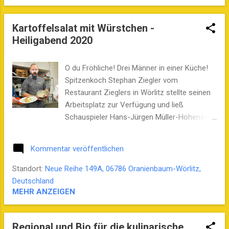
Episode des Sachsen-Anhalt Podcast gibt es
außerdem nicht immer erst gemeintes zu
Kartoffelsalat mit Würstchen -
Silvesterbräuchen, humorvolle Geschichten
Heiligabend 2020
und einen Blick ins Buch „Hansis kleine
Sprüchesammlung“.
O du Fröhliche! Drei Männer in einer Küche!
Spitzenkoch Stephan Ziegler vom
Restaurant Zieglers in Wörlitz stellte seinen
Arbeitsplatz zur Verfügung und ließ
Schauspieler Hans-Jürgen Müller-Hohensee
und Podcaster Stefan B. Westphal in sein
Heiligtum an Topf und Herd. Entstanden ist
Kommentar veröffentlichen
die Weihnachtsepisode für den Sachsen-
Anhalt-Podcast mit vielen Tipps für die
Standort:
Neue Reihe 149A, 06786 Oranienbaum-Wörlitz,
Küche, aber auch Weihnachtsbräuchen aus
Deutschland
aller Welt und amüsanten Anekdoten und
MEHR ANZEIGEN
Geschichten. Zubereitet wird der
Heiligabend-Klassiker: Kartoffelsalat mit
Regional und Bio für die kulinarische
Würstchen. Das Team des Sachsen-Anhalt