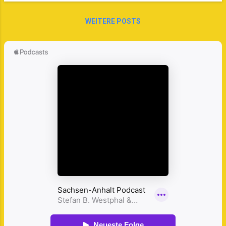
Freilichtmuseum für deutsche
Rechtsgeschichte verwandelt. Thema ist der
WEITERE POSTS
berühmteste Sohn des Ortes Eike von
Repgow, der mit dem Sachsenspiegel das
bedeutendste Rechtswerk des Deutschen
Mittelalters verfasste. Mittlerweile ist
nahezu das ganze Dorf involviert. Doch
Reichert hat schon das nächste Ziel vor
Augen: die gemeinsame touristische
Vernetzung der Region im Osternienburger
Land. Dabei handelt es sich nicht um
Hirngespinste. Konkrete Ansätze und Pläne
purzeln nur so aus Reichert heraus.