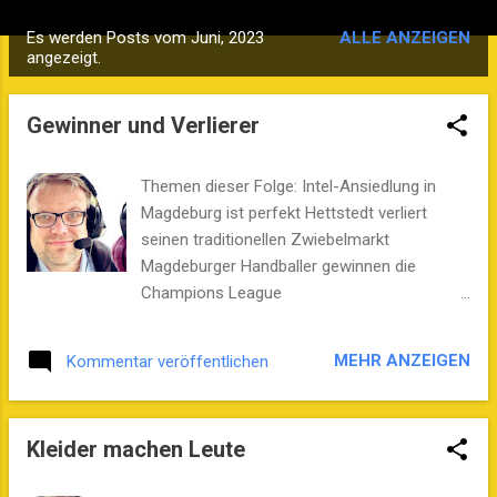
Es werden Posts vom Juni, 2023
ALLE ANZEIGEN
P
angezeigt.
o
s
Gewinner und Verlierer
t
s
Themen dieser Folge: Intel-Ansiedlung in
Magdeburg ist perfekt Hettstedt verliert
seinen traditionellen Zwiebelmarkt
Magdeburger Handballer gewinnen die
Champions League
Verfassungsschutzbericht für Sachsen-
Anhalt vorgestellt Trockenheit lässt
MEHR ANZEIGEN
Kommentar veröffentlichen
Waldbrandgefahr steigen Kulinarische Sterne
verliehen Hosts: Stefan B. Westphal, Chris
Luzio Schönburg
Kleider machen Leute