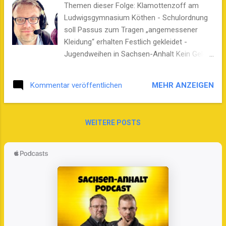
Themen dieser Folge: Klamottenzoff am
Ludwigsgymnasium Köthen - Schulordnung
soll Passus zum Tragen „angemessener
Kleidung“ erhalten Festlich gekleidet -
Jugendweihen in Sachsen-Anhalt Kein Geld
für Klamotten: Thema Armut dominiert die
Siegerbeiträge des
MEHR ANZEIGEN
Kommentar veröffentlichen
Nachwuchsjournalist*Innenpreises der IHK
Magdeburg und des Deutschen
Journalistenverbands (DJV) Sachsen-Anhalt
WEITERE POSTS
Nix für feinen Zwirn - Pfingstbräuche in
Sachsen-Anhalt von Waldpartie zum Räuber-
und Dreckschweinfest Hosts: Stefan B.
Westphal, Chris Luzio Schönburg