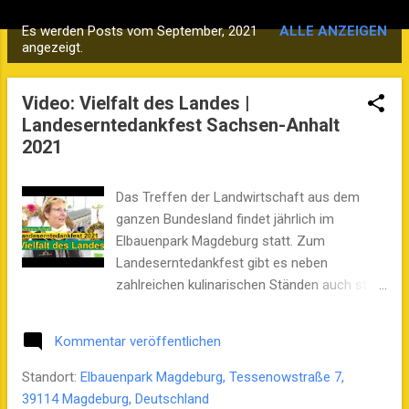
Es werden Posts vom September, 2021
ALLE ANZEIGEN
P
angezeigt.
o
s
Video: Vielfalt des Landes |
t
Landeserntedankfest Sachsen-Anhalt
s
2021
Das Treffen der Landwirtschaft aus dem
ganzen Bundesland findet jährlich im
Elbauenpark Magdeburg statt. Zum
Landeserntedankfest gibt es neben
zahlreichen kulinarischen Ständen auch stets
Informationen und Aktionen rund um
Pflanzen, Nutztiere und Technik. Stefan B.
Kommentar veröffentlichen
Westphal hat sich für den Sachsen-Anhalt
Podcast auf dem Fest am 18./19. September
Standort:
Elbauenpark Magdeburg, Tessenowstraße 7,
2021 umgeschaut .
39114 Magdeburg, Deutschland