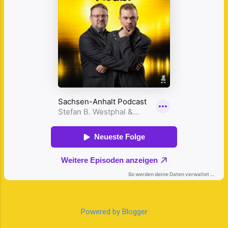
Landesverbandes der Köche
Mitteldeutschlands gibt kulinarische Tipps
zur Verwendung der Siegerprodukte und
Ernährungsdoc Dr. Carl Meißner (laut Focus-
Ranking unter den Top 100 in Deutschland)
wirft einen Blick auf die gesundheitlichen
Aspekte. Kulinarische Sterne-Box gewinnen!
Damit die Hörerinnen und Hörer nicht leer
ausgehen, gibt es am Ende jeder Staffelfolge
...
Powered by Blogger