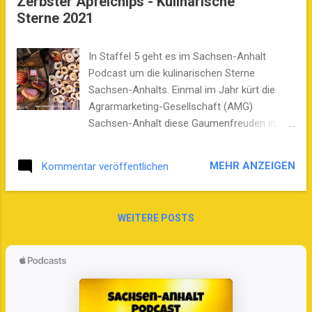
Zerbster Apfelchips - Kulinarische
Sterne 2021
In Staffel 5 geht es im Sachsen-Anhalt
Podcast um die kulinarischen Sterne
Sachsen-Anhalts. Einmal im Jahr kürt die
Agrarmarketing-Gesellschaft (AMG)
Sachsen-Anhalt diese Gaumenfreuden in
verschiedenen Kategorien. Host Stefan B.
Westphal hat mit den Siegern gesprochen. In
MEHR ANZEIGEN
Kommentar veröffentlichen
dieser finalen Folge dreht es sich um
Ferchländer Lachsschinken von der
Landfleischerei Ferchland in Ferchland sowie
WEITERE POSTS
um Original Zerbster Apfelchips von der
Hallgloria Manufaktur / Stefan Wallwitz in
Zerbst / Anhalt. AMG-Geschäftsführer Dr.
Jörg Bühnemann verrät, was bei der Jury den
Ausschlag für den Sieg gegeben hat.
Thomas Wolffgang , Vorsitzender des