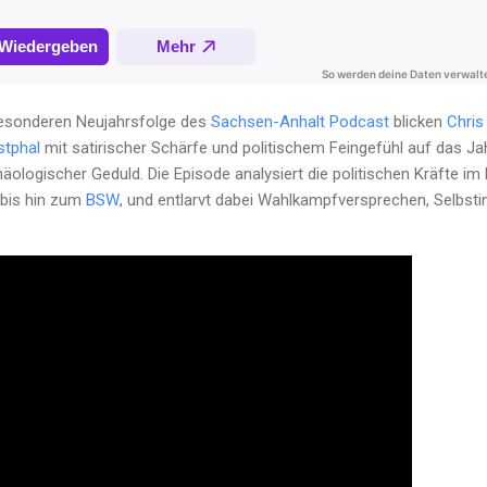
 besonderen Neujahrsfolge des
Sachsen-Anhalt Podcast
blicken
Chris
stphal
mit satirischer Schärfe und politischem Feingefühl auf das Ja
ologischer Geduld. Die Episode analysiert die politischen Kräfte im
bis hin zum
BSW
, und entlarvt dabei Wahlkampfversprechen, Selbst