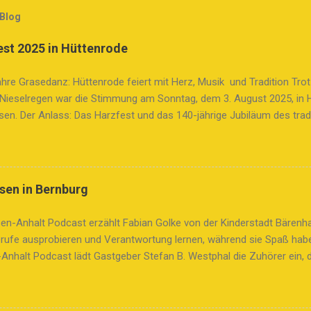
 Blog
st 2025 in Hüttenrode
hre Grasedanz: Hüttenrode feiert mit Herz, Musik und Tradition Tro
 Nieselregen war die Stimmung am Sonntag, dem 3. August 2025, in 
en. Der Anlass: Das Harzfest und das 140-jährige Jubiläum des trad
, das Geschichte, Gemeinschaft und Lebensfreude vereint. 🌾 Ein Br
 ist mehr als nur ein folkloristisches Ritual. Er erinnert an die Heu
ie Arbeit der Frauen, die einst mit Kiepen auf dem Rücken das Gras 
 mit Blumen geschmückt, sind heute ein Symbol für Stolz und Tradition
sen in Bernburg
z sogar zum immateriellen Kulturerbe der UNESCO – ein Zeichen sei
er Rolle in der Geschichte der Gleichberechtigung. 🎺 Bunter Festu
en-Anhalt Podcast erzählt Fabian Golke von der Kinderstadt Bärenh
ttenrode war ein farbenfrohes Spektakel: Feuerwehren, Sport- und S
erufe ausprobieren und Verantwortung lernen, während sie Spaß habe
...
Anhalt Podcast lädt Gastgeber Stefan B. Westphal die Zuhörer ein, 
adt Bärenhausen in Bernburg kennenzulernen. Fabian Golke vom Organ
r in der Stadt für eine Woche verschiedene Berufe ausprobieren und 
mpetenzen erlernen können. Insgesamt stehen 50 Berufe zur Auswa