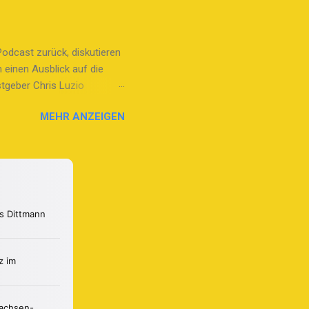
seine persönlichen
inder ihre Aufgaben
ung, der "Tatze", lernen die
Podcast zurück, diskutieren
n die Bürgermeisterwahl
 einen Ausblick auf die
stgeber Chris Luzio
ss der achten und neunten
MEHR ANZEIGEN
n zusammen. Chris stellt
 Höhepunkte wie die
matisieren. Stefan erinnert
len Einblicke in die
is Sport reichen. Besonders
rochen. Chris und Stefan