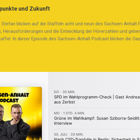
e und soziale Verantwortung spielerisch näherbringen. Fabian teilt 
punkte und Zukunft
en als ehemaliger Teilnehmer und Helfer und betont, wie ernst die K
ie Struktur der Kinderstadt ist beeindruckend: mit einer eigenen Währ
 Stefan blicken auf die Staffeln acht und neun des Sachsen-Anhalt 
rtschaftliche Grundlagen und Verantwortung. Humorvolle Einblicke i
s, Herausforderungen und die Entwicklung der Hörerzahlen und geben
hen...
affel. In dieser Episode des Sachsen-Anhalt Podcast blicken die Ga
g und Stefan B. Westphal zurück. Die Episode markiert den Abschlu
und fasst die vielen Geschichten und Themen der insgesamt 49 Folge
inige spannende Fragen, was zu einer interessanten Diskussion über
it jungen Schiedsrichtern führt, die den Druck der Öffentlichkeit the
ie Zusammenarbeit mit dem Spielmannszug in Hettstedt. Die beiden tei
roduktion und die Vielfalt der Themen, die von Politik über Kultur b
 Folgen und deren Resonanz bei den Zuhörern werden ebenfalls besp