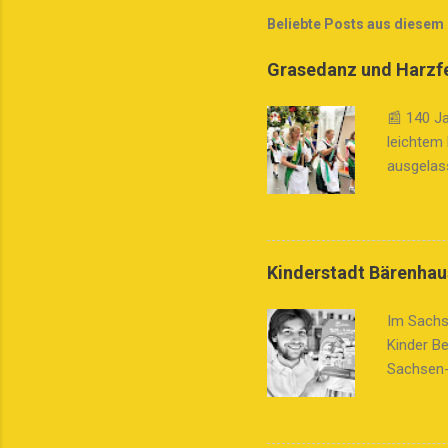
Beliebte Posts aus diesem
Grasedanz und Harzfe
📰 140 Ja
leichtem
ausgelass
ein Fest
Grasedanz
würdigt d
liebevoll
Kinderstadt Bärenhau
Grasedan
und sein
Im Sachs
durch Hü
Kinder B
Reitgruppe
Sachsen-
Kinderst
die Kinde
Lebensko