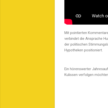
Mit pointierten Kommentar
verbindet die Ansprache Hum
der politischen Stimmungsl
Hypotheken positioniert.
Ein hörenswerter Jahresauft
Kulissen verfolgen möchten
K
o