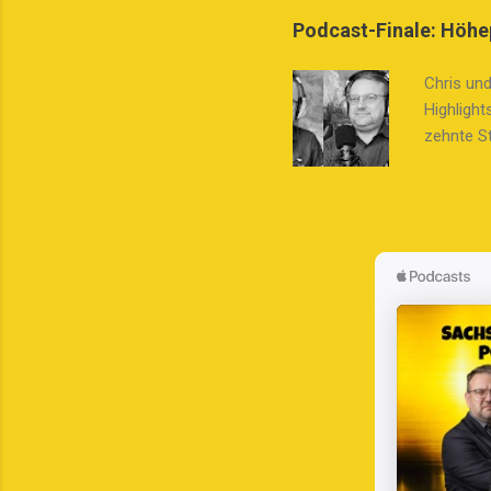
Demokrati
Podcast-Finale: Höhe
Erfahrung
nehmen. D
Chris und
Kinder wi
Highlight
verdeutlic
zehnte St
Schönbur
Staffel 
Stefan e
Episode m
sich an d
Podcast-P
beliebte
re...