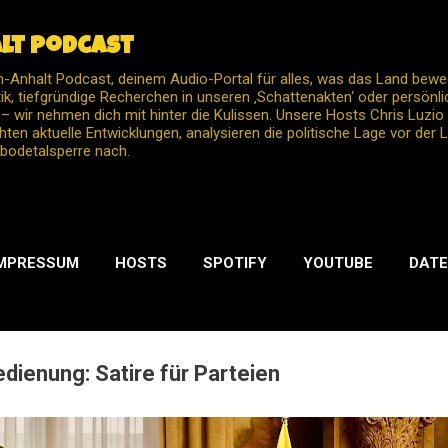
Direkt zum Hauptbereich
lt Podcast
Anhalt Podcast, deinem Audio-Portal für alles, was das Land bew
itik, tiefgründige Recherchen in unseren ‚Schattenakten‘ oder persön
 wir nehmen dich mit hinter die Kulissen. Unsere Hosts Chris Luzi
hten aktuelle Entwicklungen, analysieren die politische Lage vor der
bodetalsperre nach.
MPRESSUM
HOSTS
SPOTIFY
YOUTUBE
DATE
MEHR…
INSTAGRAM
bedienung: Satire für Parteien