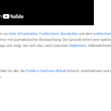
en zu
Intel
,
Infrastruktur
,
Funklöchern
,
Bürokratie
und dem
politische
or mit journalistischer Beobachtung. Die Episode liefert eine satiri
age und zeigt, wie sich das Land zwischen
Halbleitern
, Halbwahrheit
akt für alle, die
Politik in Sachsen-Anhalt
kritisch, unterhaltsam und m
.