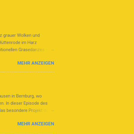
tz grauer Wolken und
Hüttenrode im Harz
itionellen Grasedanzes –
auch mit Bedeutung Der
MEHR ANZEIGEN
ernte vergangener Zeiten und
heimtrugen. Diese Kiepen,
. Seit 2020 zählt der
ner kulturellen Bedeutung
mzug mit Herz Der Festumzug
ausen in Bernburg, wo
chützenvereine,
n. In dieser Episode des
das besondere Projekt der
istionsteam erklärt, wie
MEHR ANZEIGEN
dabei wichtige
hl, die den Kindern