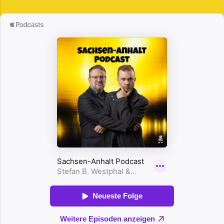
Verantwortung spielerisch näherbringen. Fabian
die Gastgeber Chris Luzio Schönburg und
teilt seine persönlichen Erfahrungen als
Stefan B. Westphal zurück. Die Episode markiert
ehemaliger Teilnehmer und Helfer und betont,
den Abschluss der achten und neunten Staffel
wie ernst die Kinder ihre Aufgaben nehmen. Die
und fasst die vielen Geschichten und Themen
Struktur der Kinderstadt ist beeindruckend: mit
der insgesamt 49 Folgen zusammen. Chris
einer eigenen Währung, der "Tatze", lernen die
stellt Stefan einige spannende Fragen, was zu
Kinder wirtschaftliche Grundlagen und
einer interessanten Diskussion über
Verantwortung. Humorvolle Einblicke in die
Höhepunkte wie die Episode mit jungen
Bürgermeisterwahl verdeutlichen...
Schiedsrichtern führt, die den Druck der
Öffentlichkeit thematisieren. Stefan erinnert
sich an die Zusammenarbeit mit dem
Spielmannszug in Hettstedt. Die beiden teilen
Einblicke in die Podcast-Produktion und die
Vielfalt der Themen, die von Politik über Kultur
bis Sport reichen. Besonders beliebte Folgen
und deren Resonanz bei den Zuhörern werden
ebenfalls besprochen. Chris und Stefan re...