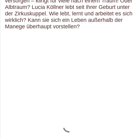
versorgen – klingt für viele nach einem Traum! Oder
Albtraum? Lucia Köllner lebt seit ihrer Geburt unter
der Zirkuskuppel. Wie lebt, lernt und arbeitet es sich
wirklich? Kann sie sich ein Leben außerhalb der
Manege überhaupt vorstellen?
K
o
m
m
e
n
t
a
r