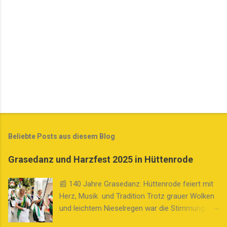
e
Beliebte Posts aus diesem Blog
Grasedanz und Harzfest 2025 in Hüttenrode
📰 140 Jahre Grasedanz: Hüttenrode feiert mit
Herz, Musik und Tradition Trotz grauer Wolken
und leichtem Nieselregen war die Stimmung am
Sonntag, dem 3. August 2025, in Hüttenrode im