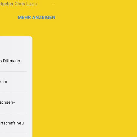
stgeber Chris Luzio
ss der achten und neunten
MEHR ANZEIGEN
n zusammen. Chris stellt
 Höhepunkte wie die
matisieren. Stefan erinnert
len Einblicke in die
is Sport reichen. Besonders
rochen. Chris und Stefan