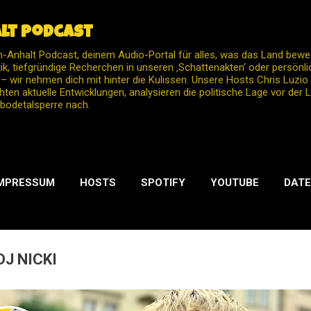
Direkt zum Hauptbereich
lt Podcast
Anhalt Podcast, deinem Audio-Portal für alles, was das Land bew
itik, tiefgründige Recherchen in unseren ‚Schattenakten‘ oder persön
 wir nehmen dich mit hinter die Kulissen. Unsere Hosts Chris Luzi
hten aktuelle Entwicklungen, analysieren die politische Lage vor der
bodetalsperre nach.
MPRESSUM
HOSTS
SPOTIFY
YOUTUBE
DATE
MEHR…
INSTAGRAM
DJ NICKI