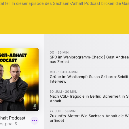
hen...
affel. In dieser Episode des Sachsen-Anhalt Podcast blicken die Ga
g und Stefan B. Westphal zurück. Die Episode markiert den Abschlu
und fasst die vielen Geschichten und Themen der insgesamt 49 Folge
inige spannende Fragen, was zu einer interessanten Diskussion über
it jungen Schiedsrichtern führt, die den Druck der Öffentlichkeit the
ie Zusammenarbeit mit dem Spielmannszug in Hettstedt. Die beiden tei
roduktion und die Vielfalt der Themen, die von Politik über Kultur b
 Folgen und deren Resonanz bei den Zuhörern werden ebenfalls besp