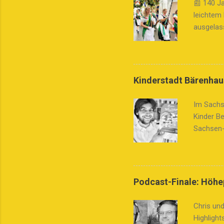
📰 140 Ja
leichtem
ausgelass
ein Fest
Grasedanz
würdigt d
liebevoll
Kinderstadt Bärenhau
Grasedan
und sein
Im Sachs
durch Hü
Kinder B
Reitgruppe
Sachsen-
Kinderst
die Kinde
Lebensko
Demokrati
Podcast-Finale: Höhe
Erfahrung
nehmen. D
Chris und
Kinder wi
Highlight