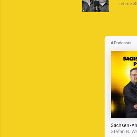
verdeutlic
zehnte St
Schönbur
Staffel 
Stefan e
Episode m
sich an d
Podcast-P
beliebte
re...