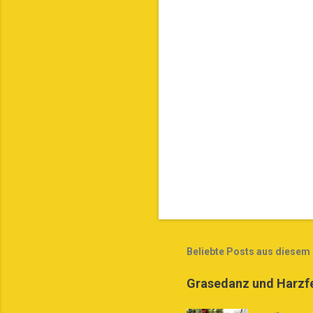
t
a
r
e
Beliebte Posts aus diesem
Grasedanz und Harzfe