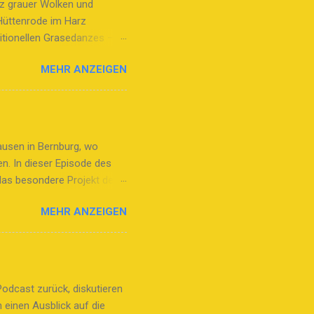
tz grauer Wolken und
Hüttenrode im Harz
itionellen Grasedanzes –
auch mit Bedeutung Der
MEHR ANZEIGEN
ernte vergangener Zeiten und
heimtrugen. Diese Kiepen,
. Seit 2020 zählt der
ner kulturellen Bedeutung
mzug mit Herz Der Festumzug
ausen in Bernburg, wo
chützenvereine,
n. In dieser Episode des
das besondere Projekt der
istionsteam erklärt, wie
MEHR ANZEIGEN
dabei wichtige
hl, die den Kindern
seine persönlichen
inder ihre Aufgaben
ung, der "Tatze", lernen die
Podcast zurück, diskutieren
n die Bürgermeisterwahl
 einen Ausblick auf die