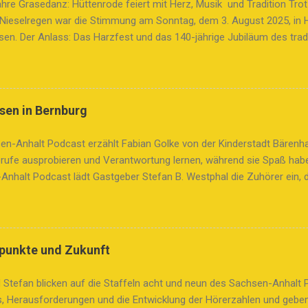
hre Grasedanz: Hüttenrode feiert mit Herz, Musik und Tradition Tro
 Nieselregen war die Stimmung am Sonntag, dem 3. August 2025, in 
en. Der Anlass: Das Harzfest und das 140-jährige Jubiläum des trad
, das Geschichte, Gemeinschaft und Lebensfreude vereint. 🌾 Ein Br
 ist mehr als nur ein folkloristisches Ritual. Er erinnert an die Heu
ie Arbeit der Frauen, die einst mit Kiepen auf dem Rücken das Gras 
 mit Blumen geschmückt, sind heute ein Symbol für Stolz und Tradition
sen in Bernburg
z sogar zum immateriellen Kulturerbe der UNESCO – ein Zeichen sei
er Rolle in der Geschichte der Gleichberechtigung. 🎺 Bunter Festu
en-Anhalt Podcast erzählt Fabian Golke von der Kinderstadt Bärenh
ttenrode war ein farbenfrohes Spektakel: Feuerwehren, Sport- und S
erufe ausprobieren und Verantwortung lernen, während sie Spaß habe
...
Anhalt Podcast lädt Gastgeber Stefan B. Westphal die Zuhörer ein, 
adt Bärenhausen in Bernburg kennenzulernen. Fabian Golke vom Organ
r in der Stadt für eine Woche verschiedene Berufe ausprobieren und 
mpetenzen erlernen können. Insgesamt stehen 50 Berufe zur Auswa
e und soziale Verantwortung spielerisch näherbringen. Fabian teilt 
punkte und Zukunft
en als ehemaliger Teilnehmer und Helfer und betont, wie ernst die K
ie Struktur der Kinderstadt ist beeindruckend: mit einer eigenen Währ
 Stefan blicken auf die Staffeln acht und neun des Sachsen-Anhalt 
rtschaftliche Grundlagen und Verantwortung. Humorvolle Einblicke i
s, Herausforderungen und die Entwicklung der Hörerzahlen und geben