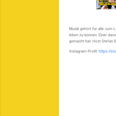
Musik gehört für alle zum 
leben zu können. Einer dav
gemacht hat. Host Stefan B
Instagram-Profil:
https://i
K
o
m
m
e
n