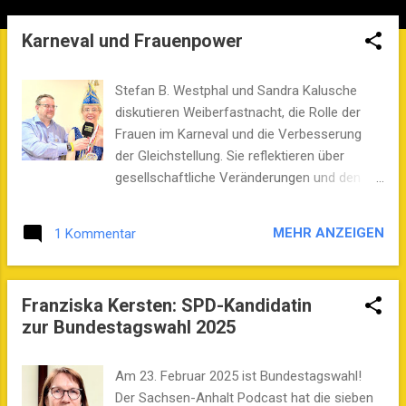
Karneval und Frauenpower
P
o
s
Stefan B. Westphal und Sandra Kalusche
t
diskutieren Weiberfastnacht, die Rolle der
Frauen im Karneval und die Verbesserung
s
der Gleichstellung. Sie reflektieren über
gesellschaftliche Veränderungen und den
Zusammenhalt während der Karnevalszeit. In
dieser Episode des Sachsen-Anhalt Podcast
MEHR ANZEIGEN
1 Kommentar
spricht Gastgeber Stefan B. Westphal mit
Sandra Kalusche. Sie ist die Präsidentin des
Felgeleber Carnevalclubs (FCC). Sie reden
Franziska Kersten: SPD-Kandidatin
über die Weiberfastnacht, die
zur Bundestagswahl 2025
Herausforderungen und Freuden der
Karnevalszeit und die Rolle der Frauen im
Karneval. Sandra erzählt von ihren positiven
Am 23. Februar 2025 ist Bundestagswahl!
Eindrücken und betont, wie wichtig die
Der Sachsen-Anhalt Podcast hat die sieben