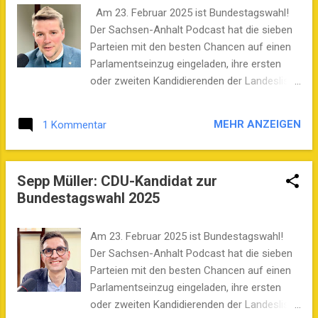
zentrale politische Themen im Hinblick auf
Am 23. Februar 2025 ist Bundestagswahl!
die bevorstehende Bundestagswahl und die
Der Sachsen-Anhalt Podcast hat die sieben
Herausforderungen des Klimaschutzes. Das
Parteien mit den besten Chancen auf einen
Gespräch beginnt mit der Besorgnis über den
Parlamentseinzug eingeladen, ihre ersten
Austritt der USA aus dem Pariser
oder zweiten Kandidierenden der Landesliste
Klimaabkommen, wobei Salis betont, dass
ins Studio zu schicken. Sechs Parteien sind
Deutschland weiterhin aktiv im Klimaschutz
dieser Einladung gefolgt und haben Host
MEHR ANZEIGEN
1 Kommentar
bleiben muss. Trotz der Diskussion um neue
Stefan B. Westphal besucht. In dieser
Kohlekraftwerke in China wird die langfristige
Episode ist Dr. Marcus Faber, Spitzenkandidat
Bedeutung erneuerbarer Energien
der FDP Sachsen-Anhalt zu Gast. Moderator
Sepp Müller: CDU-Kandidat zur
hervorgehoben. Ein zentraler Punkt der
Stefan B. Westphal beleuchtet die politischen
Bundestagswahl 2025
Episode ist die unzureiche...
Herausforderungen und Perspektiven der
Freien Demokraten (FDP). Dr. Faber reflektiert
über die Geschichte der Partei, betont jedoch
Am 23. Februar 2025 ist Bundestagswahl!
die aktuellen Erfolge in Sachsen-Anhalt und
Der Sachsen-Anhalt Podcast hat die sieben
die Notwendigkeit einer stabilen Koalition in
Parteien mit den besten Chancen auf einen
Berlin. Ein zentrales Thema ist die Relevanz
Parlamentseinzug eingeladen, ihre ersten
politischer Mitbestimmung für junge
oder zweiten Kandidierenden der Landesliste